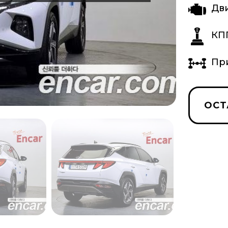
Дв
КП
Пр
ОСТ