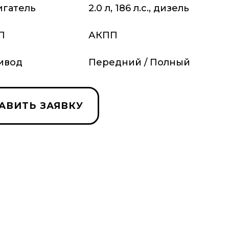
игатель
2.0 л, 186 л.с., дизель
П
АКПП
ивод
Передний / Полный
АВИТЬ ЗАЯВКУ