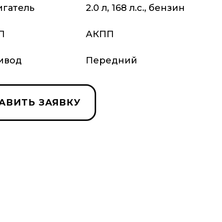
игатель
2.0 л, 168 л.с., бензин
П
АКПП
ивод
Передний
АВИТЬ ЗАЯВКУ