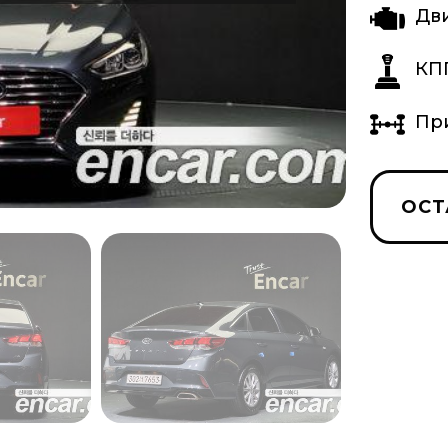
Дв
КП
Пр
ОСТ