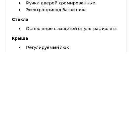
Ручки дверей хромированные
Электропривод багажника
Стёкла
Остекление с защитой от ультрафиолета
Крыша
Регулируемый люк
Панорамная крыша
Руль и центральная панель
Регулируемая рулевая колонка
Телескопическая регулировка руля
Вертикальная регулировка руля
Управление аудиосистемой на руле
Кнопка запуска двигателя
Исполнение салона
Кожаная обивка салона
Декоративная отделка: Отделка
элементов интерьера матовым хромом и