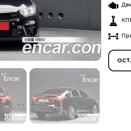
Дв
КП
Пр
ОСТ