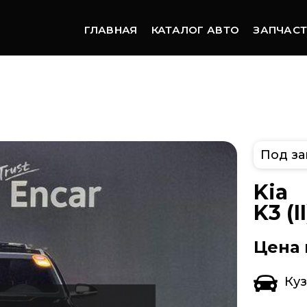
ГЛАВНАЯ
КАТАЛОГ АВТО
ЗАПЧАС
Под за
Kia
K3 (I
Цена 
Ку